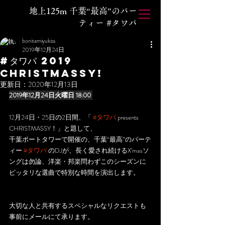
地上125m 千葉“最高”のパー
ティー #タワパ
bonitamiyukiss
2019年12月24日
#タワパ 2019
Christmassy!
更新日：
2020年12月13日
2019年12月24日火曜日 18:00 
12月24日・25日の2日間、「 
#タワパ
 presents 
CHRISTMASSY！」と題して、
千葉ポートタワーで開催の、千葉“最高”のパーテ
ィー 
#タワパ
 のDJが、長く愛され続けるX’masソ
ングは勿論、洋楽・邦楽問わずこのシーズンに
ピッタリな選曲で特別な時間を演出します。
大切な人と共有するスペシャルなリクエストも
事前にメールにて承ります。