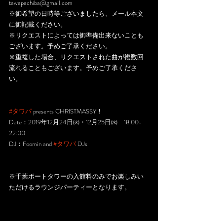
tawapachiba@gmail.com
※御希望の日時等ございましたら、メール本文
に御記載ください。
※リクエストによっては御準備出来ないことも
ございます。予めご了承ください。
※重複した場合、リクエストされた曲が複数回
流れることもございます。予めご了承くださ
い。
#タワパ
 presents CHRISTMASSY！
Date：2019年12月24日㈫・12月25日㈬　18:00-
22:00
DJ：Foomin and 
#タワパ
 DJs
※千葉ポートタワーの入館料のみでお楽しみい
ただけるラウンジパーティーとなります。 