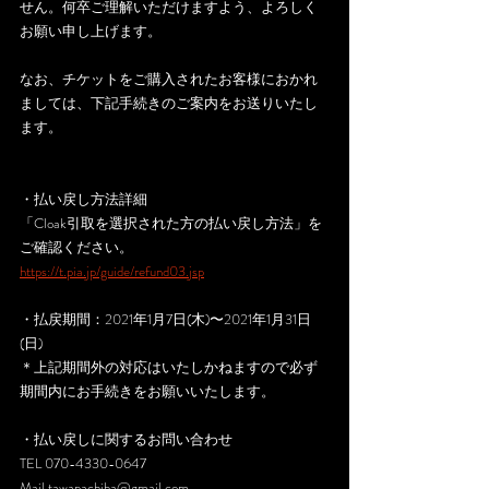
せん。何卒ご理解いただけますよう、よろしく
お願い申し上げます。
なお、チケットをご購入されたお客様におかれ
ましては、下記手続きのご案内をお送りいたし
ます。
・払い戻し方法詳細
「Cloak引取を選択された方の払い戻し方法」を
ご確認ください。
https://t.pia.jp/guide/refund03.jsp
・払戻期間：2021年1月7日(木)〜2021年1月31日
(日)
＊上記期間外の対応はいたしかねますので必ず
期間内にお手続きをお願いいたします。
・払い戻しに関するお問い合わせ
TEL 070-4330-0647
Mail tawapachiba@gmail.com