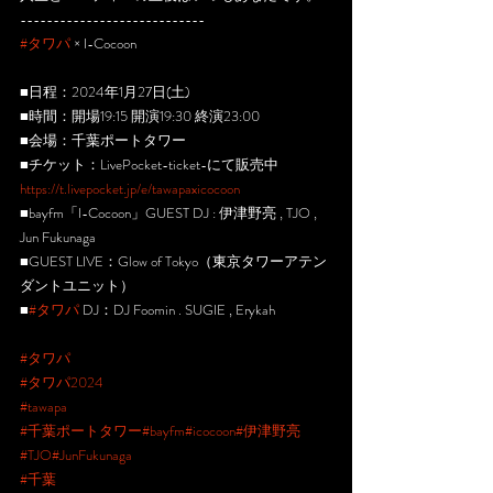
----------------------------
#タワパ
 × I-Cocoon
■日程：2024年1月27日(土)
■時間：開場19:15 開演19:30 終演23:00
■会場：千葉ポートタワー
■チケット：LivePocket-ticket-にて販売中
https://t.livepocket.jp/e/tawapaxicocoon
■bayfm「I-Cocoon」GUEST DJ : 伊津野亮 , TJO , 
Jun Fukunaga 
■GUEST LIVE：Glow of Tokyo（東京タワーアテン
ダントユニット）
■
#タワパ
 DJ：DJ Foomin . SUGIE , Erykah
#タワパ
#タワパ2024
#tawapa
#千葉ポートタワー
#bayfm
#icocoon
#伊津野亮
#TJO
#JunFukunaga
#千葉