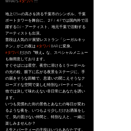
WHAT'S 
#タワパ
 ?!!
地上125mの高さを誇る千葉市のシンボル、千葉
ポートタワーを舞台に、２F / ４Fでは国内外で活
躍するDJ・アーティスト、地元千葉で活動する
アーティストも出演。
普段は人気の3F展望レストラン「シーガルキッ
チン」がこの夜は 
#タワパ
 BAR に変身。
#タワパ
 だけの〝映え〟な、スペシャルメニュー
も御用意しております。
すぐそばには星空、夜空に溶けるミラーボール
の光の粒、眼下に広がる夜景をステージに、手
の届きそうな距離で、息遣いの聞こえそうなク
ローズドな空間で楽しむ特別なパーティーは、
他では決して味わえない非日常にあなたを誘い
ます。
いつも見慣れた街の景色とあなたの毎日が変わ
るような夜を、いつもより少しだけお洒落をし
て、気の置けない仲間と、特別な人と、一緒に
楽しみませんか？
人生とパーティーの主役はいつもあなたです。