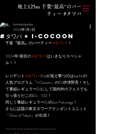
地上125m 千葉“最高”のパー
ティー #タワパ
bonitamiyukiss
2024年1月3日
#タワパ × I-Cocoon
千葉〝最高〟のパーティー 
#タワパ
 ！
2024年1発目の 
#タワパ
 はいきなりスペシャ
ル！！
レジデント 
#タワパ
 DJsが迎え撃つのはbayfmの
人気プログラム「I-Cocoon」のDJ伊津野亮！そし
て番組レギュラーDJにして国内外のフェスでも
引っ張りだこのDJ、TJO！
同じく番組レギュラーDJのJun Fukunaga！
さらに話題の東京タワーアテンダントユニット
「Glow of Tokyo」が出演！
----------------------------