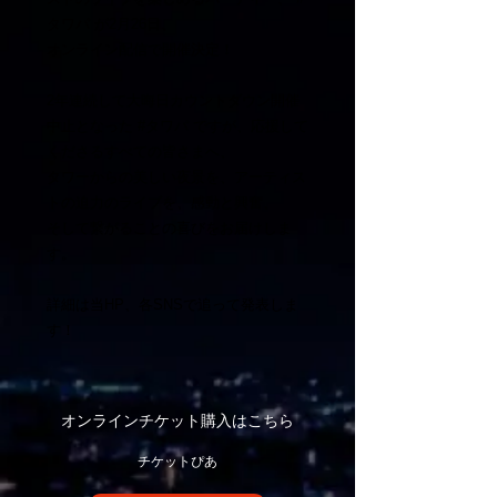
タワパ
が2月26日、
オンライン配信で開催決定！
2年連続して大晦日カウントダウン開催
中止となった
#タワパ
ですが、応援して
くださるすべての皆さまへ、
タワーからの美しい夜景を、アーティス
トの迫力のライブを、感動と興奮、
そして繋がることの喜びをお届けしま
す。
詳細は当HP、各SNSで追って発表しま
す！
オンラインチケット購入はこちら
​チケットぴあ