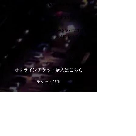
GUEST ARTIST：gb（Exclusive Release
Live Set）
GUEST DJ：TJO , kissmenerdygirl
#タワパ DJ：Foomin
注目のアーティスト達による#タワパだけの
特別なLIVE &トーク、迫力のDJプレイで盛
り上がろう！
オンラインチケット購入はこちら
​チケットぴあ
TICKET >