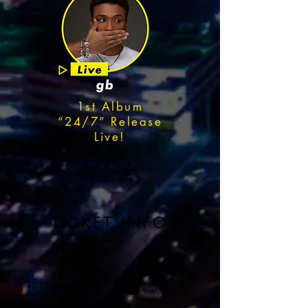
1st Album
“24/7” Release
Live!
TICKET INFO
視聴チケット 料金：500円