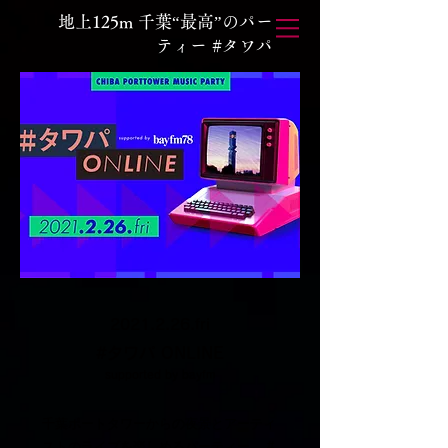
地上125m 千葉“最高”のパー
ティー #タワパ
2021.2.26
.fri
#タワパ ONLINE
supported by bayfm
千葉ポートタワーからの夜景とアーティ
ストのライブを楽しめるパーティー、
#